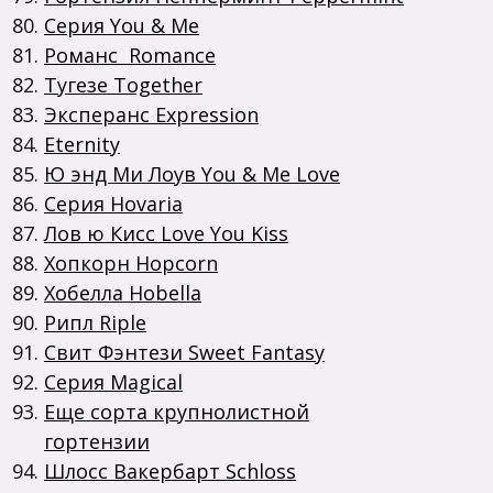
Серия You & Me
Романс Romance
Тугезе Together
Эксперанс Expression
Eternity
Ю энд Ми Лоув You & Me Love
Серия Hovaria
Лов ю Кисс Love You Kiss
Хопкорн Hopcorn
Хобелла Hobella
Рипл Riple
Свит Фэнтези Sweet Fantasy
Серия Magical
Еще сорта крупнолистной
гортензии
Шлосс Вакербарт Schloss