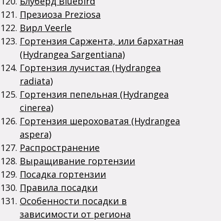
Блуберд Bluebird
Презиоза Preziosa
Вирл Veerle
Гортензия Саржента, или бархатная
(Hydrangea Sargentiana)
Гортензия лучистая (Hydrangea
radiata)
Гортензия пепельная (Hydrangea
cinerea)
Гортензия шероховатая (Hydrangea
aspera)
Распространение
Выращивание гортензии
Посадка гортензии
Правила посадки
Особенности посадки в
зависимости от региона