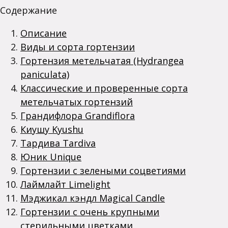
Содержание
Описание
Виды и сорта гортензии
Гортензия метельчатая (Hydrangea
paniculata)
Классические и проверенные сорта
метельчатых гортензий
Грандифлора Grandiflora
Киушу Kyushu
Тардива Tardiva
Юник Unique
Гортензии с зелеными соцветиями
Лаймлайт Limelight
Мэджикал кэндл Magical Candle
Гортензии с очень крупными
стерильными цветками