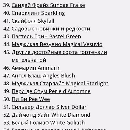
Сандей Фрайз Sundae Fraise
Спарклинг Sparkling
Скайфолл Skyfall
Садовые новинки и редкости
Пастель Грин Pastel Green
Мэджикал Везувио Magical Vesuvio
Другие достойные сорта гортензии
метельчатой
Аммарин Ammarin
Ангел Блаш Angles Blush
Мэджикал Старлайт Magical Starlight
Перл де Отум Perle d`Automne
Пи Ви Pee Wee
Сильвер Доллар Silver Dollar
Даймонд Уайт White Diamond
Белый Голиаф White Goliath