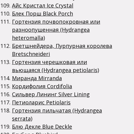
Айс Кристал Ice Crystal
Блек Порш Black Porch
Гортензия почвопокровная или
разноопушенная (Hydrangea
heteromalla)
Бретшнейдера, Пурпурная королева
Bretschneideri
Гортензия черешковая или
вьющаяся (Hydrangea petiolaris)
Миранда Mirranda
Кордифолия Cordifolia
Сильвер Лининг Silver Lining
Петиоларис Рetiolaris
Гортензия пильчатая (Hydrangea
serrata)
Блю Декле Blue Deckle