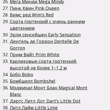
Мега Минди Mega Mindy
Пинк Квин Pink Queen
Вимс ред Wim’s Red
Сорта гортензий с очень ранним
цветением
Эрли сенсейшен Early Sensation
Дентель де Горрон Dentelle De
Gorron
Прим Вайт Prim White
Карликовые сорта гортензий,
высотой не более 1–1,2 м
Бобо Bobo
Бомбшелл Bombshel
Мэджикал Монт Блан Magical Mont
Blanc
Дартс Литл Дот Dart’s Little Dot
Литл Лайм Little Lime