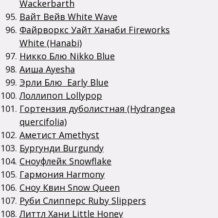
Wackerbarth
Вайт Вейв White Wave
Файрворкс Уайт Ханаби Fireworks
White (Hanabi)
Никко Блю Nikko Blue
Аиша Ayesha
Эрли Блю Early Blue
Лоллипоп Lollypop
Гортензия дуболистная (Hydrangea
quercifolia)
Аметист Amethyst
Бургунди Burgundy
Сноуфлейк Snowflake
Гармония Harmony
Сноу Квин Snow Queen
Руби Слипперс Ruby Slippers
Литтл Хани Little Honey