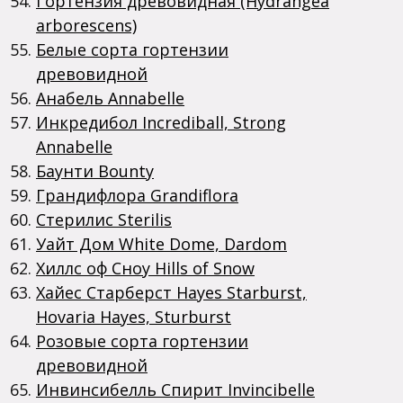
Гортензия древовидная (Hydrangea
arborescens)
Белые сорта гортензии
древовидной
Анабель Annabelle
Инкредибол Incrediball, Strong
Annabelle
Баунти Bounty
Грандифлора Grandiflora
Стерилис Sterilis
Уайт Дом White Dome, Dardom
Хиллс оф Сноу Hills of Snow
Хайес Старберст Hayes Starburst,
Hovaria Hayes, Sturburst
Розовые сорта гортензии
древовидной
Инвинсибелль Спирит Invincibelle