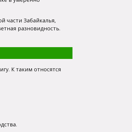
й части Забайкалья,
ветная разновидность.
гу. К таким относятся
дства.