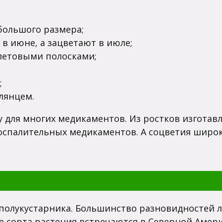
большого размера;
в июне, а зацветают в июле;
летовыми полосками;
;
лянцем.
у для многих медикаментов. Из ростков изгота
оспалительных медикаментов. А соцветия широ
 полукустарника. Большинство разновидностей 
е сорта растения встречаются в Северной Амер