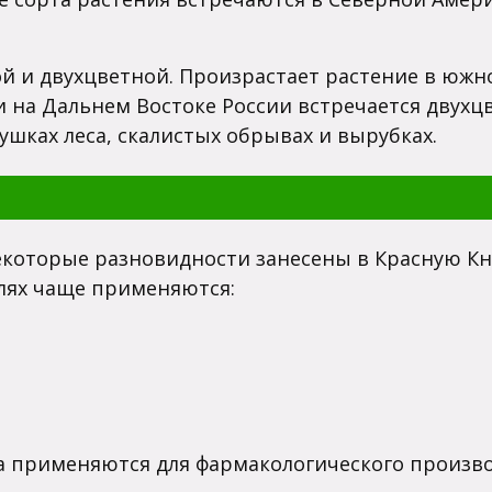
й и двухцветной. Произрастает растение в южно
 на Дальнем Востоке России встречается двухц
шках леса, скалистых обрывах и вырубках.
екоторые разновидности занесены в Красную Кни
елях чаще применяются:
а применяются для фармакологического произво