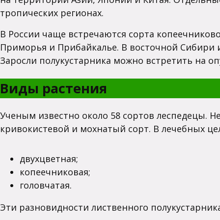
тропических регионах.
В России чаще встречаются сорта копеечниково
Приморья и Прибайкалье. В восточной Сибири и
Заросли полукустарника можно встретить на опу
Виды растения
Ученым известно около 58 сортов леспедецы. Н
кривокистевой и мохнатый сорт. В лечебных ц
двухцветная;
копеечниковая;
головчатая.
Эти разновидности лиственного полукустарник