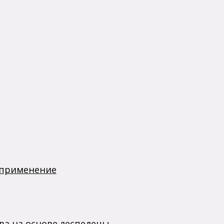
 применение
ва на основе леспедецы