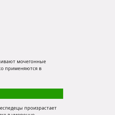
вливают мочегонные
ко применяются в
леспедецы произрастает
ике в умеренно